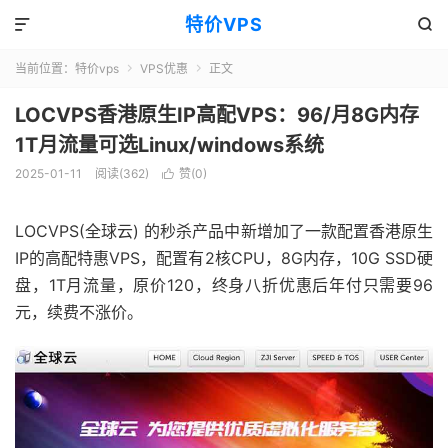
特价VPS


当前位置：
特价vps
VPS优惠
正文


LOCVPS香港原生IP高配VPS：96/月8G内存
1T月流量可选Linux/windows系统
2025-01-11
阅读(362)
赞(
0
)

LOCVPS(全球云) 的秒杀产品中新增加了一款配置香港原生
IP的高配特惠VPS，配置有2核CPU，8G内存，10G SSD硬
盘，1T月流量，原价120，终身八折优惠后年付只需要96
元，续费不涨价。