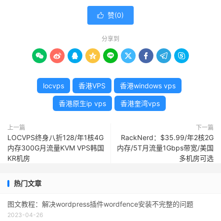
赞(
0
)

分享到









locvps
香港VPS
香港windows vps
香港原生ip vps
香港奎湾vps
上一篇
下一篇
LOCVPS终身八折128/年1核4G
RackNerd：$35.99/年2核2G
内存300G月流量KVM VPS韩国
内存/5T月流量1Gbps带宽/美国
KR机房
多机房可选
热门文章
图文教程：解决wordpress插件wordfence安装不完整的问题
2023-04-26