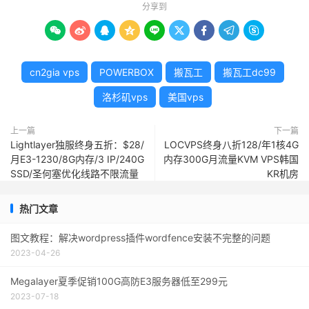
分享到









cn2gia vps
POWERBOX
搬瓦工
搬瓦工dc99
洛杉矶vps
美国vps
上一篇
下一篇
Lightlayer独服终身五折：$28/
LOCVPS终身八折128/年1核4G
月E3-1230/8G内存/3 IP/240G
内存300G月流量KVM VPS韩国
SSD/圣何塞优化线路不限流量
KR机房
热门文章
图文教程：解决wordpress插件wordfence安装不完整的问题
2023-04-26
Megalayer夏季促销100G高防E3服务器低至299元
2023-07-18