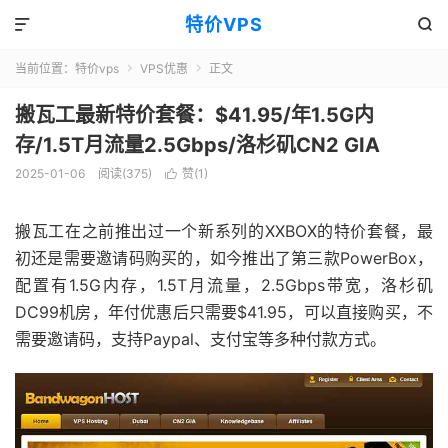
特价VPS


当前位置：
特价vps
VPS优惠
正文


搬瓦工最新特价套餐：$41.95/年1.5G内
存/1.5T月流量2.5Gbps/洛杉矶CN2 GIA
2025-01-06
阅读(375)
赞(
1
)

搬瓦工在之前推出过一个新系列的XXBOX的特价套餐，最
初还是需要邀请码购买的，如今推出了第三款PowerBox，
配置有1.5G内存，1.5T月流量，2.5Gbps带宽，洛杉矶
DC99机房，年付优惠后只需要$41.95，可以直接购买，不
需要邀请码，支持Paypal、支付宝等多种付款方式。