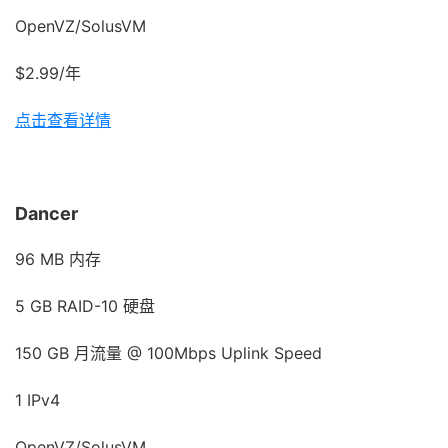
OpenVZ/SolusVM
$2.99/年
点击查看详情
Dancer
96 MB 内存
5 GB RAID-10 硬盘
150 GB 月流量 @ 100Mbps Uplink Speed
1 IPv4
OpenVZ/SolusVM