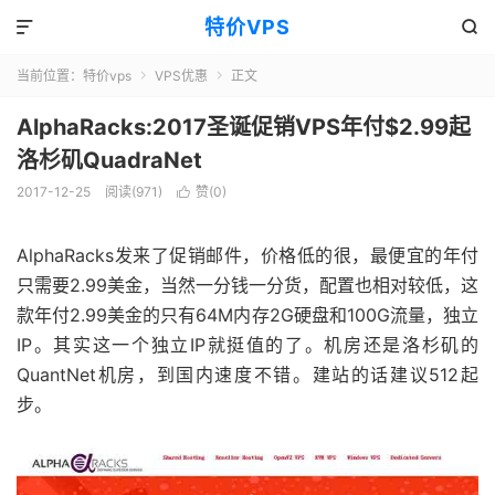
特价VPS


当前位置：
特价vps
VPS优惠
正文


AlphaRacks:2017圣诞促销VPS年付$2.99起
洛杉矶QuadraNet
2017-12-25
阅读(971)
赞(
0
)

AlphaRacks发来了促销邮件，价格低的很，最便宜的年付
只需要2.99美金，当然一分钱一分货，配置也相对较低，这
款年付2.99美金的只有64M内存2G硬盘和100G流量，独立
IP。其实这一个独立IP就挺值的了。机房还是洛杉矶的
QuantNet机房，到国内速度不错。建站的话建议512起
步。