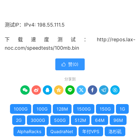
测试IP：IPv4: 198.55.111.5
下载速度测试：http://repos.lax-
noc.com/speedtests/100mb.bin
赞(
0
)

分享到









1000G
100G
128M
1500G
150G
1G
2G
3000G
500G
512M
64M
96M
AlphaRacks
QuadraNet
年付VPS
洛杉矶