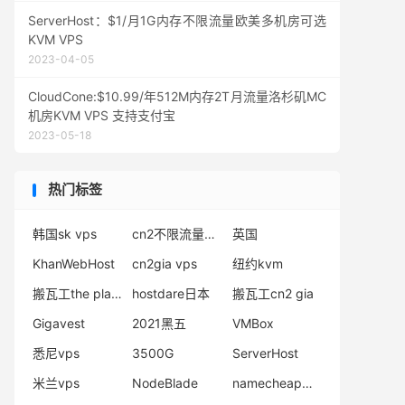
ServerHost：$1/月1G内存不限流量欧美多机房可选
KVM VPS
2023-04-05
CloudCone:$10.99/年512M内存2T月流量洛杉矶MC
机房KVM VPS 支持支付宝
2023-05-18
热门标签
韩国sk vps
cn2不限流量服务器
英国
KhanWebHost
cn2gia vps
纽约kvm
搬瓦工the plan v2
hostdare日本
搬瓦工cn2 gia
Gigavest
2021黑五
VMBox
悉尼vps
3500G
ServerHost
米兰vps
NodeBlade
namecheap黑五