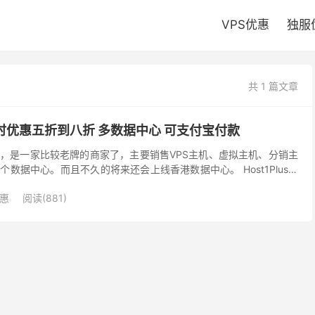
VPS优惠
独服
共 1 篇文章
VPS限时优惠五折到八折 多数据中心 可支付宝付款
2008年，是一家比较老牌的商家了，主要销售VPS主机、虚拟主机、分销主
数据中心。而且不久的将来还会上线香港数据中心。 Host1Plus发
数据中心五折优惠，其他数据中...
优惠
阅读(881)