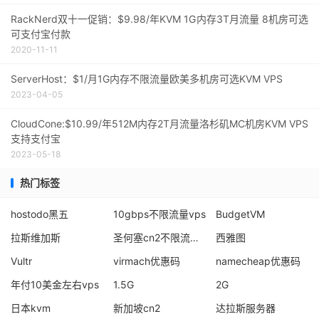
RackNerd双十一促销：$9.98/年KVM 1G内存3T月流量 8机房可选
可支付宝付款
2020-11-11
ServerHost：$1/月1G内存不限流量欧美多机房可选KVM VPS
2023-04-05
CloudCone:$10.99/年512M内存2T月流量洛杉矶MC机房KVM VPS
支持支付宝
2023-05-18
热门标签
hostodo黑五
10gbps不限流量vps
BudgetVM
拉斯维加斯
圣何塞cn2不限流量独服
西雅图
Vultr
virmach优惠码
namecheap优惠码
年付10美金左右vps
1.5G
2G
日本kvm
新加坡cn2
达拉斯服务器