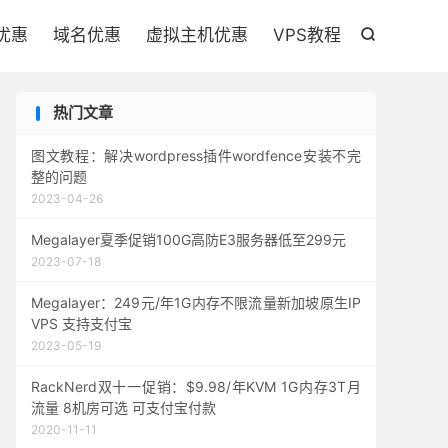

优惠
域名优惠
虚拟主机优惠
VPS教程

热门文章
图文教程：解决wordpress插件wordfence安装不完
整的问题
2023-04-26
Megalayer夏季促销100G高防E3服务器低至299元
2023-07-18
Megalayer：249元/年1G内存不限流量新加坡原生IP
VPS 支持支付宝
2023-05-19
RackNerd双十一促销：$9.98/年KVM 1G内存3T月
流量 8机房可选 可支付宝付款
2020-11-11