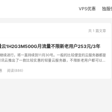
VPS优惠
独服
共 1 篇文章
1H2G3M500G月流量不限新老用户253元/3年
继续进行，将一直持续到11月30号。一般的比较便宜的云服务器都是
腾讯云推出了一款比较实惠的轻量云服务器，不限新老用户都可以购
3年，北京上海广州成都四个机房可选。 轻量应用服务...
惠
阅读(886)