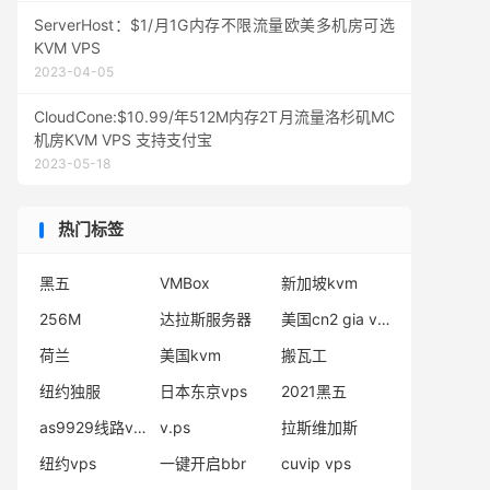
ServerHost：$1/月1G内存不限流量欧美多机房可选
KVM VPS
2023-04-05
CloudCone:$10.99/年512M内存2T月流量洛杉矶MC
机房KVM VPS 支持支付宝
2023-05-18
热门标签
黑五
VMBox
新加坡kvm
256M
达拉斯服务器
美国cn2 gia vps
荷兰
美国kvm
搬瓦工
纽约独服
日本东京vps
2021黑五
as9929线路vps
v.ps
拉斯维加斯
纽约vps
一键开启bbr
cuvip vps