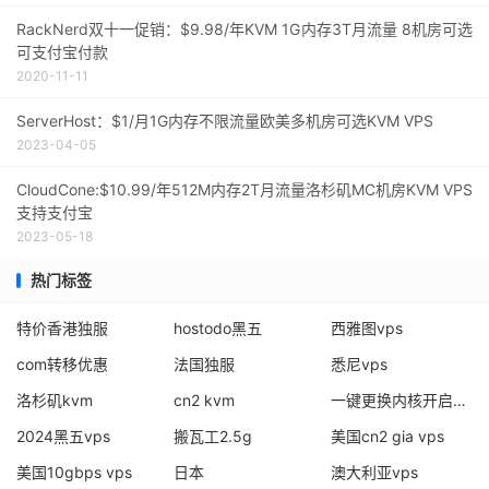
RackNerd双十一促销：$9.98/年KVM 1G内存3T月流量 8机房可选
可支付宝付款
2020-11-11
ServerHost：$1/月1G内存不限流量欧美多机房可选KVM VPS
2023-04-05
CloudCone:$10.99/年512M内存2T月流量洛杉矶MC机房KVM VPS
支持支付宝
2023-05-18
热门标签
特价香港独服
hostodo黑五
西雅图vps
com转移优惠
法国独服
悉尼vps
洛杉矶kvm
cn2 kvm
一键更换内核开启bbr
2024黑五vps
搬瓦工2.5g
美国cn2 gia vps
美国10gbps vps
日本
澳大利亚vps