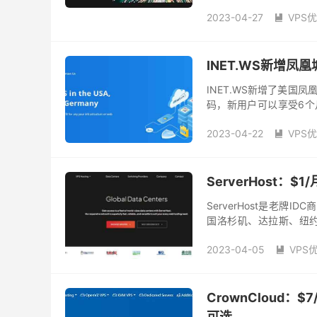
有美国洛杉...
2023-04-27
VPS

INET.WS新增凤
INET.WS新增了美
码，新用户可以享受6个月
机房可选，优惠后只需要$2
2023-04-22
VPS

ServerHost：
ServerHost是老牌ID
国洛杉矶、达拉斯、纽
选。目前推出了一款终身月付
2023-04-05
VPS

CrownCloud：
可选