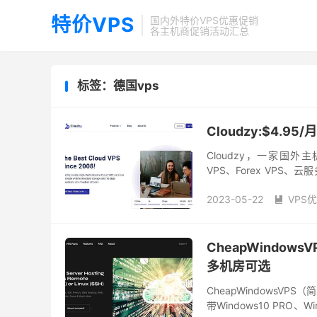
特价VPS
国内外特价VPS优惠促销
各主机商促销活动汇总
标签：德国vps
Cloudzy:$4.9
Cloudzy，一家国外主
VPS、Forex VP
Linux VPS配置有1G内存
2023-05-22
VPS

CheapWindows
多机房可选
CheapWindowsVP
带Windows10 PRO、W