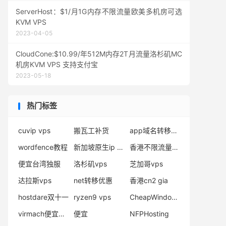
ServerHost：$1/月1G内存不限流量欧美多机房可选
KVM VPS
2023-04-05
CloudCone:$10.99/年512M内存2T月流量洛杉矶MC
机房KVM VPS 支持支付宝
2023-05-18
热门标签
cuvip vps
搬瓦工补货
app域名转移优惠
wordfence教程
新加坡原生ip vps
香港不限流量vps
便宜台湾独服
洛杉矶vps
芝加哥vps
达拉斯vps
net转移优惠
香港cn2 gia
hostdare双十一
ryzen9 vps
CheapWindowsVPS
virmach便宜独服
便宜
NFPHosting