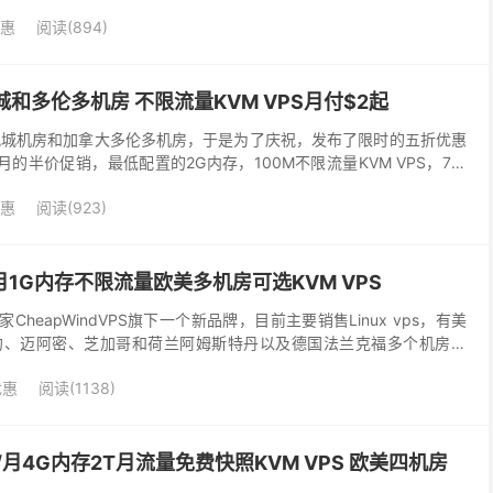
优惠
阅读(894)
凰城和多伦多机房 不限流量KVM VPS月付$2起
国凤凰城机房和加拿大多伦多机房，于是为了庆祝，发布了限时的五折优惠
的半价促销，最低配置的2G内存，100M不限流量KVM VPS，7个
/月。支持PayPal等多种付款方...
优惠
阅读(923)
$1/月1G内存不限流量欧美多机房可选KVM VPS
C商家CheapWindVPS旗下一个新品牌，目前主要销售Linux vps，有美
约、迈阿密、芝加哥和荷兰阿姆斯特丹以及德国法兰克福多个机房可
$1不限流量的KVM ...
优惠
阅读(1138)
$7/月4G内存2T月流量免费快照KVM VPS 欧美四机房