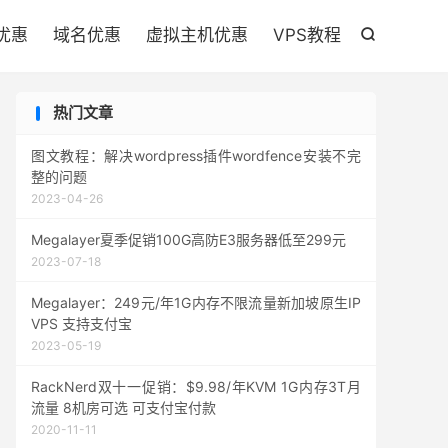

优惠
域名优惠
虚拟主机优惠
VPS教程

热门文章
图文教程：解决wordpress插件wordfence安装不完
整的问题
2023-04-26
Megalayer夏季促销100G高防E3服务器低至299元
2023-07-18
Megalayer：249元/年1G内存不限流量新加坡原生IP
VPS 支持支付宝
2023-05-19
RackNerd双十一促销：$9.98/年KVM 1G内存3T月
流量 8机房可选 可支付宝付款
2020-11-11