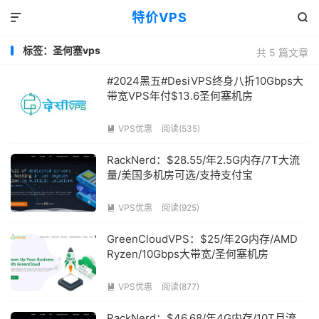
特价VPS


标签：圣何塞vps
共 5 篇文章
#2024黑五#DesiVPS终身八折10Gbps大
带宽VPS年付$13.6圣何塞机房
VPS优惠
阅读(535)

RackNerd：$28.55/年2.5G内存/7T大流
量/美国多机房可选/支持支付宝
VPS优惠
阅读(925)

GreenCloudVPS：$25/年2G内存/AMD
Ryzen/10Gbps大带宽/圣何塞机房
VPS优惠
阅读(877)

RackNerd：$46.68/年4G内存/10T月流